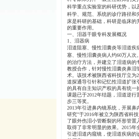
科学重点实验室的科研优势，以
科学、规范、系统的诊疗路径和
床是科研的基础，科研是临床的
的重要作用。
一、泪器干眼专科发展概况
1、泪器病
泪道阻塞、慢性泪囊炎等泪道疾
塞、慢性泪囊炎病人约
60万人
的治疗方法，并建立了泪道病的专
教授合作，针对慢性泪囊炎鼻泪
术。该技术被陕西省科技厅立为2
道探通导引针和记忆性泪道扩张
的具有自主知识产权的具有统一
课题已于2012年结题，泪道逆行
步三等奖。
2013年引进鼻内镜系统，开展
研究”于2016年被立为陕西省科
了眼外伤泪小管断裂的环形管置入
取得了非常明显的效果。2015
引进泪道内窥镜，使泪道疾病的