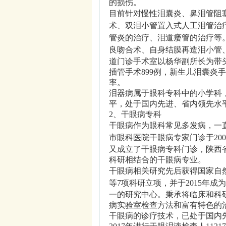
的损伤。
目前针对慢性泪囊炎、鼻泪管阻
术、双泪小管置入式人工泪管治
管炎的治疗、泪道瘘管的治疗等
良吻合术、自身结膜再造泪小管
道门诊手术室以杨华副所长为带头
插管手术899例，新生儿泪囊炎手
率。
泪器病属于眼科专科中的小学科
平，处于国内先进、省内领先水
2、干眼病专科
干眼病作为眼科常见多发病，一
市眼科医院干眼病专家门诊于
2
又成立了干眼病专科门诊，陕西
科研相结合的干眼病专业。
干眼病相关研究先后获得国家自
等
7项科研立项，并于2015年
一的研究中心。秉承将临床和科
病实验室检查方法和富有特色的
干眼病的诊疗技术，已处于国内