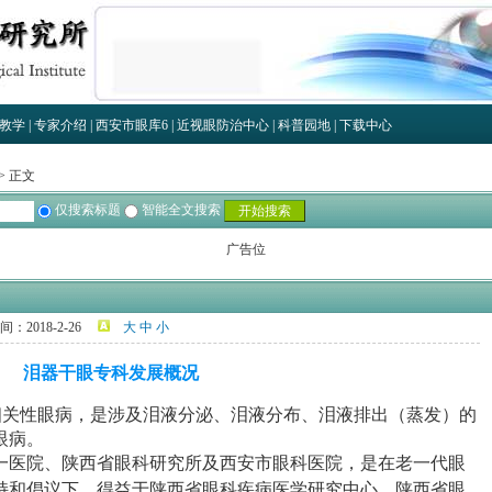
教学
|
专家介绍
|
西安市眼库
6
|
近视眼防治中心
|
科普园地
|
下载中心
> 正文
仅搜索标题
智能全文搜索
广告位
间：2018-2-26
大
中
小
泪器干眼专科发展概况
相关性眼病，是涉及泪液分泌、泪液分布、泪液排出（蒸发）的
眼病。
一医院、陕西省眼科研究所及西安市眼科医院，是在老一代眼
持和倡议下，得益于陕西省眼科疾病医学研究中心、陕西省眼