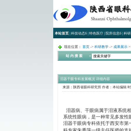
本站首页
|
科技动态
6
|
特色医疗
|
院所信息
6
|
科研
现在位置：
首页
->
科研教学
->
成果展示
>
站 内 搜 索
»
泪器干眼专科发展概况 详细内容
来源：陕西省眼科研究所
作者：本站编辑
时
泪器病、干眼病属于泪液系统
系统性眼病，是一种常见多发性
泪器干眼病专科依托于西安市第
科专家朱秀萍一级主任医师的支