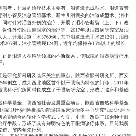
塞患者，开展的治疗技术主要有：泪道激光成型术、泪道置管
疗泪小管及泪总管阻塞术、新生儿泪囊炎的泪道成型术、泪小
。同时针对泪道外伤的治疗，开展了泪小管断裂（上、下）改
、骨性外伤性泪道阻塞的治疗等。
2017年度泪器病研究室及泪
人，开展泪道手术3769例，其中泪道激光手术2512例，泪器
术205例，泪小管断裂124例，近年均保持在15%以上的增长
，正是泪道人在科研领域的不断探索，使我院的泪器病诊疗水
平。
直是研究所科研及临床关注的重点。陕西省眼科研究所、西安
005年创立，成为西北地区首个以干眼病为特色的门诊，2011年
省眼科研究所同时也成立了干眼病研究室，形成了临床和基础
然科学基金、陕西省社会发展重点项目、陕西省自然科学基金
成为国家卫计委“睑板腺功能障碍临床诊治多中心研究”西北地区唯
研紧密结合的转化医学模式，创立、引进、改良了10余种干眼
治疗手段，形成了具有鲜明特色的干眼病诊疗体系。目前我所
先进、省内领先行列。