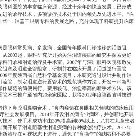
及眼科医院的丰富临床资源，经过十余年的快速发展，已形成
先进的诊疗技术，多项诊疗技术处于国内领先及先进水平。
“临
升华”，泪器干眼病专科的发展之路，充分体现了科研提升临床
病是眼科常见病、多发病，全国每年眼科门诊接诊的泪道阻
次。从2003起，眼科研究所开始关注泪道疾病的研究并探索更好
科门诊和泪道治疗及手术室。2007年与深圳眼科医院张敬先
管阻塞及泪道全管阻塞，研制并在临床开展了泪道逆行置管
009年度陕西省自然科学基金项目，本研究通过设计并制作泪
引流管，制定泪道逆行置管术的规范操作方法，开发一种新型
操作规范的简便易行、费用较低、治愈率高的新手术方法。该
置管术已推广至省内20余家医院，获得2012年度陕西省科技进
鼻内镜下鼻腔泪囊吻合术，“鼻内窥镜在鼻眼相关领域的临床应用
技厅社会发展项目。2014年开设泪器病专业病区，并创新地开展
技术，使手术成功率由30%提高到80%以上，尤其在儿童患者
年全面开展了泪道阻塞性泪道疾病的各种微创治疗技术。2017年
诊断治疗在可视状态下进行，避免了“盲操作”的缺陷和不必要