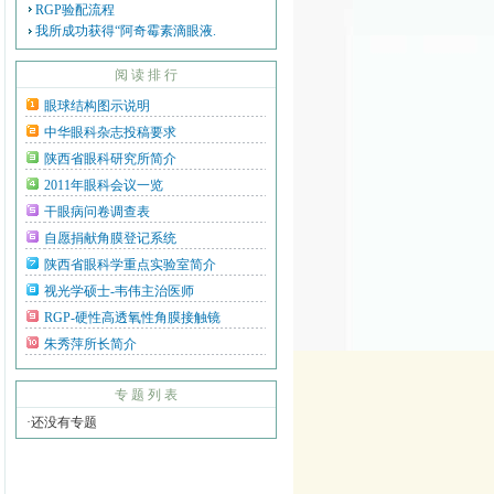
RGP验配流程
我所成功获得“阿奇霉素滴眼液.
阅 读 排 行
眼球结构图示说明
中华眼科杂志投稿要求
陕西省眼科研究所简介
2011年眼科会议一览
干眼病问卷调查表
自愿捐献角膜登记系统
陕西省眼科学重点实验室简介
视光学硕士-韦伟主治医师
RGP-硬性高透氧性角膜接触镜
朱秀萍所长简介
专 题 列 表
·还没有专题