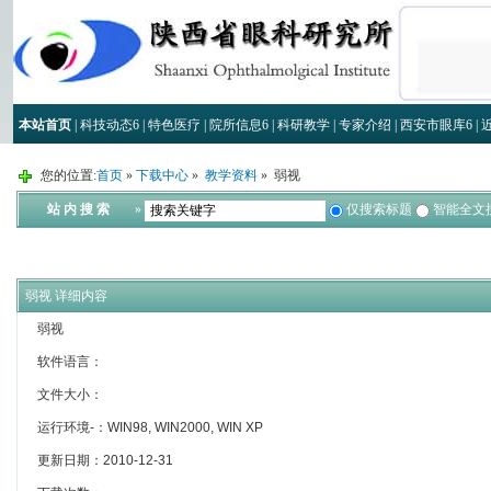
本站首页
|
科技动态
6
|
特色医疗
|
院所信息
6
|
科研教学
|
专家介绍
|
西安市眼库
6
|
您的位置:
首页
»
下载中心
»
教学资料
» 弱视
站 内 搜 索
»
仅搜索标题
智能全文
弱视 详细内容
弱视
软件语言：
文件大小：
运行环境-：WIN98, WIN2000, WIN XP
更新日期：2010-12-31