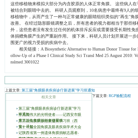
这些移植物来模拟大部分为内含胶原的人体正常角膜。 这些病人在
被结合到眼睛中去的。 科研人员观察到，10名病患中最终有9人
移植物中，从而产生了一种与正常健康的眼睛组织类似的“再生”角膜
改善。 在经过隐形眼镜调整之后，所有患者的视力都相当于那些移
外，这些患者没有发生过任何的机体排斥反应或需要接受长期性免
体捐赠角膜产生的严重副作用。 接下来，科研人员计划开展进一步
围更广的视力受损的疾病中去。
相关链接：A Biosynthetic Alternative to Human Donor Tissue for Ind
ollow-Up of a Phase I Clinical Study Sci Transl Med 25 August 2010: Vol
nslmed.3001022
上篇文章:
第三届“角膜眼表疾病诊疗新进展”学习班通知
下篇文章:
RGP验配流程
相关文章
第三届“角膜眼表疾病诊疗新进展”学习
班通知
平凡而伟大的光明使者——记西安市眼
库第23位角膜捐献者穆翠娥
第二届角膜病诊治新进展学习班（西
安）通知
第十一届全国角膜及眼表疾病学术大会
记陕西省第一例遗体角膜捐献志愿者-