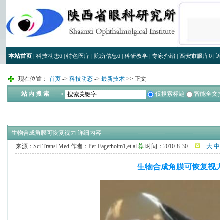
本站首页
|
科技动态
6
|
特色医疗
|
院所信息
6
|
科研教学
|
专家介绍
|
西安市眼库
6
|
现在位置：
首页
->
科技动态
->
最新技术
>> 正文
站 内 搜 索
»
仅搜索标题
智能全文
生物合成角膜可恢复视力 详细内容
来源：Sci Transl Med
作者：Per Fagerholm1,et al
荐
时间：2010-8-30
大
中
生物合成角膜可恢复视