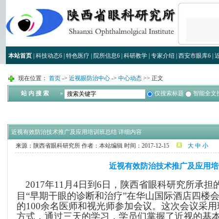
本站首页
|
科技动态
6
|
特色医疗
|
院所信息
6
|
科研教学
|
专家介绍
|
西安市眼库
6
|
现在位置：
首页
->
近视眼防治中心
->
中心动态
>> 正文
站 内 搜 索
»
仅搜索标题
智能全文
近视有效防治技术推广及应用培训班总结 详细内容
来源：陕西省眼科研究所
作者：本站编辑
时间：2017-12-15
大
中
小
近视有效防治技术推广及应用培
2017年11月4日到6日，陕西省眼科研究所承
目“早期干眼的诊断和治疗”在华山国际酒店四楼
的100余名医师和视光师参加会议。这次会议采
方式，通过三天的学习，学员们掌握了近视的基