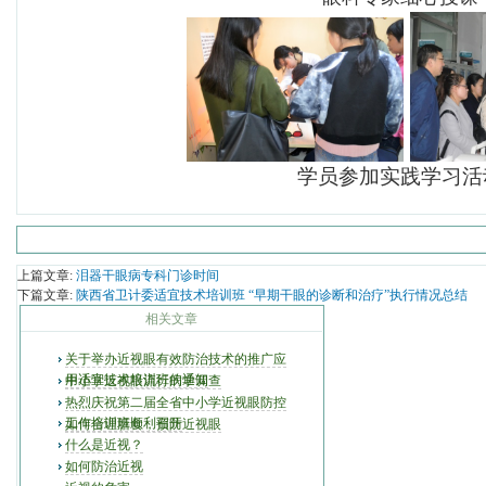
学员参加实践学习活
上篇文章:
泪器干眼病专科门诊时间
下篇文章:
陕西省卫计委适宜技术培训班 “早期干眼的诊断和治疗”执行情况总结
相关文章
关于举办近视眼有效防治技术的推广应
用适宜技术培训班的通知
中小学近视眼流行病学调查
热烈庆祝第二届全省中小学近视眼防控
工作培训班顺利召开
如何合理膳食，预防近视眼
什么是近视？
如何防治近视