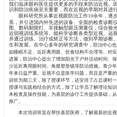
我们临床眼科医生提供更多的手段来防治近视。
识和防治疾病至关重要，而在近视的早期对其进
眼科研究所从事近视眼防治工作
10余年，逐
系，并引进国内外先进的设备、全面的检查诊断仪器
图、数码裂隙灯、非接触型眼压测量仪，综合验
近弱视训练系统等。能科学诊断各类型近视、远
并通过训练、治疗或矫正等方法，做到早期诊断
生和发展。在中心多年的研究调查中，
防治中心也
如睡眠不足、近距离用眼、饮食结构不合理等。对应
进展，防治中心提出了增加阳光下户外活动时间、保
少近距离用眼时间、角膜塑形镜等防治措施。
青少年
年来日益严重。近视不仅是医学问题，而且是严重的
训班为期三天，除了授课环节，还安排了占总课时一
授课与实践相结合的方式，除了让学员了解理论知识
本检查及操作技能，为基层的诊疗工作提供基础，从
推广。
本次培训班旨在帮扶基层医师，了解最新的近视