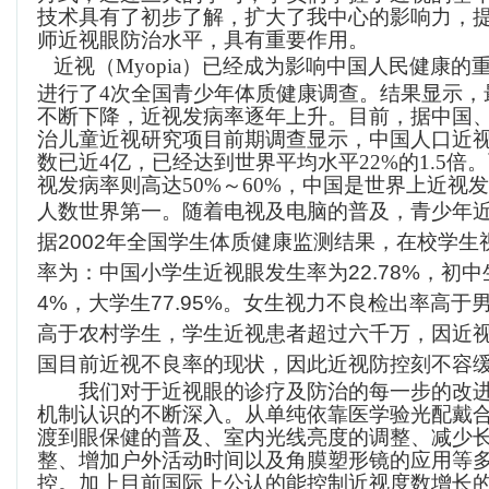
技术具有了初步了解，扩大了我中心的影响力，
师近视眼防治水平，具有重要作用。
近视（
Myopia）
已经成为影响中国人民健康的
进行了4次全国青少年体质健康调查。结果显示，
不断下降，近视发病率逐年上升。目前，据中国
治儿童近视研究项目前期调查显示，中国人口近视
数已近4亿，已经达到世界平均水平22%的1.5
视发病率则高达50%～60%，中国是世界上近视
人数世界第一。
随着电视及电脑的普及，青少年
据
2002
年全国学生体质健康监测结果，在校学生
率为：中国小学生近视眼发生率为
22.78%
，初中
4%
，大学生
77.95%
。女生视力不良检出率高于
高于农村学生，学生近视患者超过六千万，因近
国目前近视不良率的现状
，
因此
近视防控刻不容
我们对于近视眼的诊疗及防治的每一步的改
机制认识的不断深入。从单纯依靠医学验光配戴
渡到眼保健的普及、室内光线亮度的调整、减少
整、增加户外活动时间以及角膜塑形镜的应用等
控。加上目前国际上公认的能控制近视度数增长